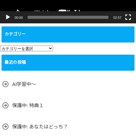
00:00
02:57
カテゴリー
カ
テ
最近の投稿
ゴ
リ
ー
AI学習中〜
保護中: 特典１
保護中: あなたはどっち？