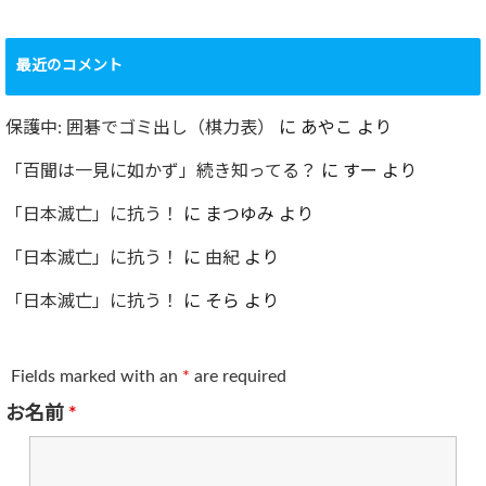
最近のコメント
保護中: 囲碁でゴミ出し（棋力表）
に
あやこ
より
「百聞は一見に如かず」続き知ってる？
に
すー
より
「日本滅亡」に抗う！
に
まつゆみ
より
「日本滅亡」に抗う！
に
由紀
より
「日本滅亡」に抗う！
に
そら
より
Fields marked with an
*
are required
お名前
*