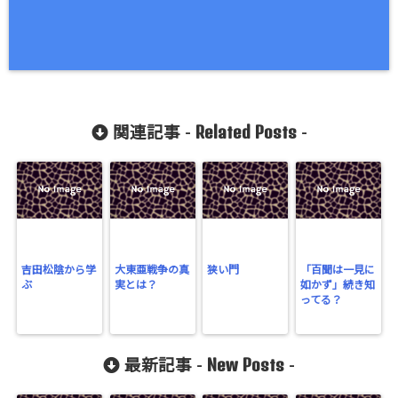
Related Posts
関連記事 -
-
吉田松陰から学
大東亜戦争の真
狭い門
「百聞は一見に
ぶ
実とは？
如かず」続き知
ってる？
New Posts
最新記事 -
-