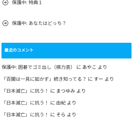
保護中: 特典１
保護中: あなたはどっち？
最近のコメント
保護中: 囲碁でゴミ出し（棋力表）
に
あやこ
より
「百聞は一見に如かず」続き知ってる？
に
すー
より
「日本滅亡」に抗う！
に
まつゆみ
より
「日本滅亡」に抗う！
に
由紀
より
「日本滅亡」に抗う！
に
そら
より