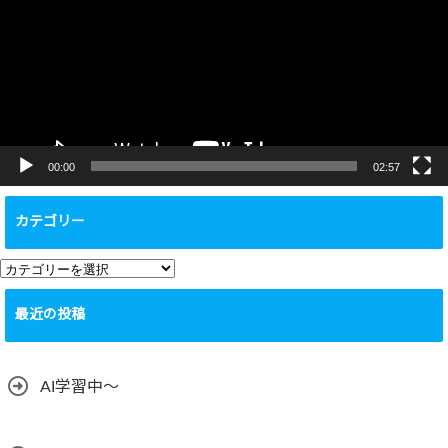
レ
ー
ヤ
ー
00:00
02:57
カテゴリー
カ
テ
最近の投稿
ゴ
リ
ー
AI学習中〜