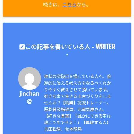
続きは、
こちら
から。
WRITER
この記事を書いている人 -
-
現状の突破口を探している人へ、普
遍的に使える考え方をなるべくわか
りやすく教えさせて頂いています。
jinchan
好きな事で生きる土台づくりをしま
@
せんか？【職業】認識トレーナー、
囲碁普及指導員、元電気屋さん。
【好きな言葉】「誰かにできる事は
誰にでもできる！」【尊敬する人】
吉田松陰、坂本龍馬