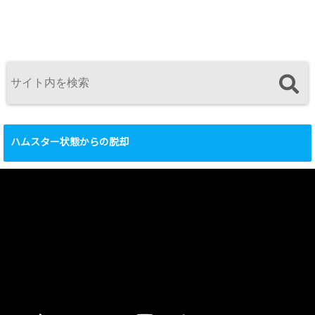
ハムスター状態からの脱却
動
画
プ
レ
ー
ヤ
ー