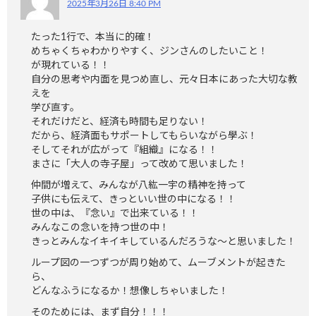
2025年3月26日 8:40 PM
たった1行で、本当に的確！
めちゃくちゃわかりやすく、ジンさんのしたいこと！
が現れている！！
自分の思考や内面を見つめ直し、元々日本にあった大切な教
えを
学び直す。
それだけだと、経済も時間も足りない！
だから、経済面もサポートしてもらいながら學ぶ！
そしてそれが広がって『組織』になる！！
まさに「大人の寺子屋」って改めて思いました！
仲間が増えて、みんなが八紘一宇の精神を持って
子供にも伝えて、きっといい世の中になる！！
世の中は、『念い』で出来ている！！
みんなこの念いを持つ世の中！
きっとみんなイキイキしているんだろうな〜と思いました！
ループ図の一つずつが周り始めて、ムーブメントが起きた
ら、
どんなふうになるか！想像しちゃいました！
そのためには、まず自分！！！