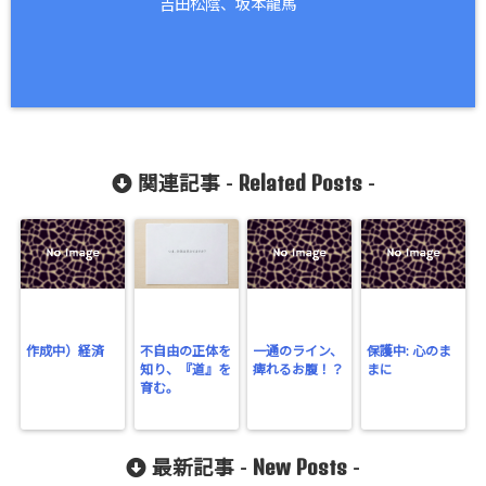
吉田松陰、坂本龍馬
Related Posts
関連記事 -
-
作成中）経済
不自由の正体を
一通のライン、
保護中: 心のま
知り、『道』を
痺れるお腹！？
まに
育む。
New Posts
最新記事 -
-