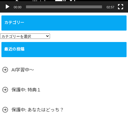
00:00
02:57
カテゴリー
カ
テ
最近の投稿
ゴ
リ
ー
AI学習中〜
保護中: 特典１
保護中: あなたはどっち？