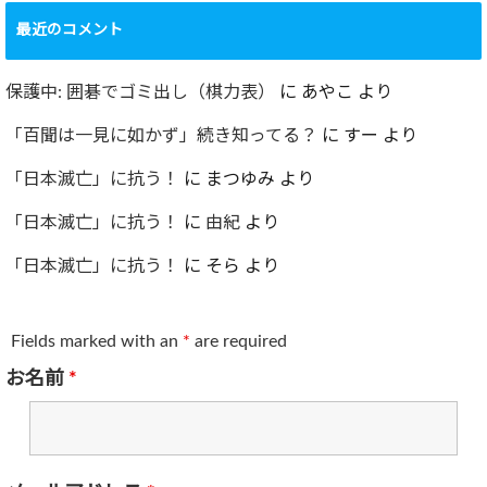
最近のコメント
保護中: 囲碁でゴミ出し（棋力表）
に
あやこ
より
「百聞は一見に如かず」続き知ってる？
に
すー
より
「日本滅亡」に抗う！
に
まつゆみ
より
「日本滅亡」に抗う！
に
由紀
より
「日本滅亡」に抗う！
に
そら
より
Fields marked with an
*
are required
お名前
*