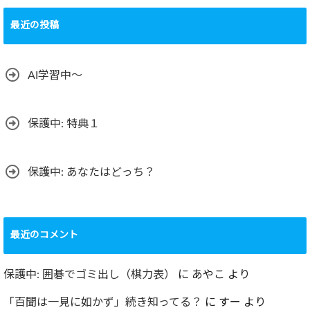
テ
最近の投稿
ゴ
リ
ー
AI学習中〜
保護中: 特典１
保護中: あなたはどっち？
最近のコメント
保護中: 囲碁でゴミ出し（棋力表）
に
あやこ
より
「百聞は一見に如かず」続き知ってる？
に
すー
より