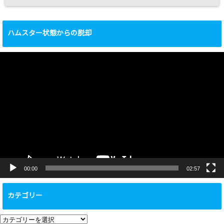
ハムスター状態からの脱却
動
画
プ
レ
ー
ヤ
ー
00:00
02:57
カテゴリー
カ