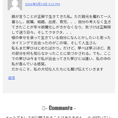
2026年3月13日 3:12 PM
親が言うことが正解で生きてきた私。ただ親元を離れて一人
暮らし、就職、結婚、出産、育児、、、自分の考えなく生き
てきたことが年々誤魔化しがきかなくなり、気づけば正解探
しで迷う日々。そしてクタクタ、、、
嘘の幸せを装って生きている自分になんとかしたいと思った
タイミングで出会ったのがこの場、そして人生さん
私もまだ學びはじめたばかり。だけど、學べば學ぶほど、真
の部分を何も知らなかったことに気づかされる。でも、ここ
での學びは今まで私が出会ってきた學びとは違い、私の中の
私が喜んでいる感覚。
だからこそ、私の大切な人たちにも繋げ伝えていきます
返信
Comments
-
-