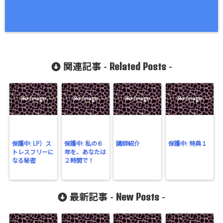
Related Posts
関連記事 -
-
保護中: LP）ス
保護中: 私の６
講師紹介
保護中: 特典１
トレスフリーに
年を、あなたは
なる秘密
２時間で！
New Posts
最新記事 -
-