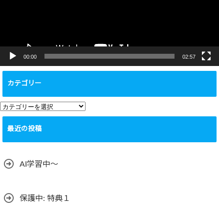
ヤ
ー
00:00
02:57
カテゴリー
カ
テ
最近の投稿
ゴ
リ
ー
AI学習中〜
保護中: 特典１