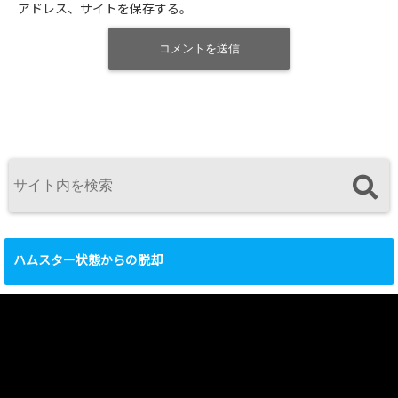
アドレス、サイトを保存する。
ハムスター状態からの脱却
動
画
プ
レ
ー