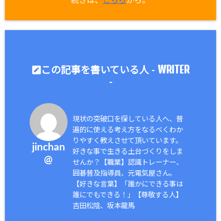
続きは、
こちら
から。
WRITER
この記事を書いている人 -
-
現状の突破口を探している人へ、普
遍的に使える考え方をなるべくわか
りやすく教えさせて頂いています。
jinchan
好きな事で生きる土台づくりをしま
@
せんか？【職業】認識トレーナー、
囲碁普及指導員、元電気屋さん。
【好きな言葉】「誰かにできる事は
誰にでもできる！」【尊敬する人】
吉田松陰、坂本龍馬