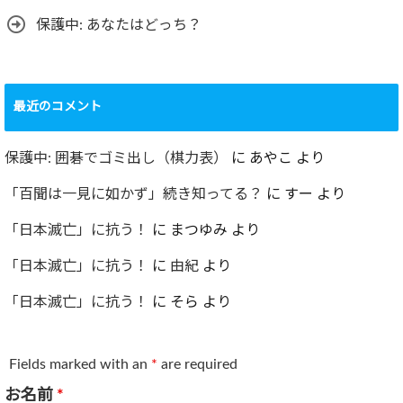
保護中: あなたはどっち？
最近のコメント
保護中: 囲碁でゴミ出し（棋力表）
に
あやこ
より
「百聞は一見に如かず」続き知ってる？
に
すー
より
「日本滅亡」に抗う！
に
まつゆみ
より
「日本滅亡」に抗う！
に
由紀
より
「日本滅亡」に抗う！
に
そら
より
Fields marked with an
*
are required
お名前
*