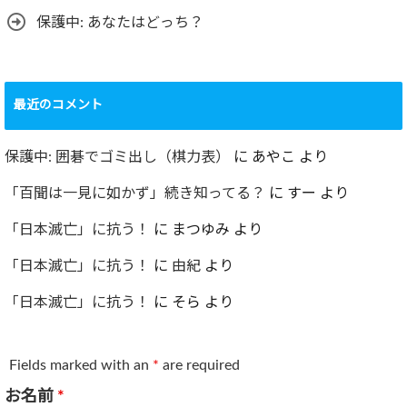
保護中: あなたはどっち？
最近のコメント
保護中: 囲碁でゴミ出し（棋力表）
に
あやこ
より
「百聞は一見に如かず」続き知ってる？
に
すー
より
「日本滅亡」に抗う！
に
まつゆみ
より
「日本滅亡」に抗う！
に
由紀
より
「日本滅亡」に抗う！
に
そら
より
Fields marked with an
*
are required
お名前
*