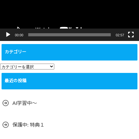
ヤ
ー
00:00
02:57
カテゴリー
カ
テ
最近の投稿
ゴ
リ
ー
AI学習中〜
保護中: 特典１