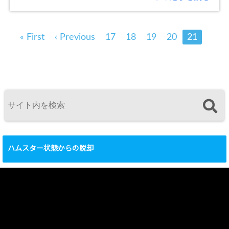
« First
‹ Previous
17
18
19
20
21
ハムスター状態からの脱却
動
画
プ
レ
ー