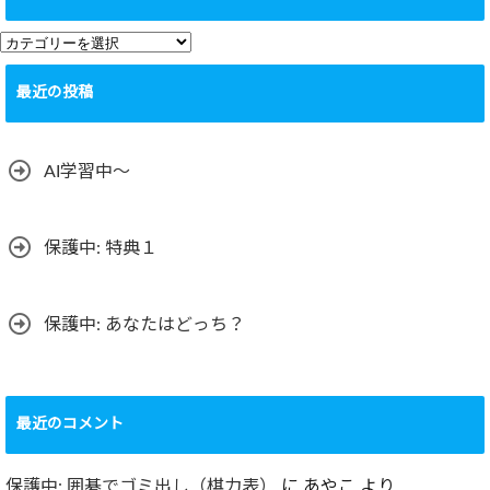
カ
テ
最近の投稿
ゴ
リ
ー
AI学習中〜
保護中: 特典１
保護中: あなたはどっち？
最近のコメント
保護中: 囲碁でゴミ出し（棋力表）
に
あやこ
より