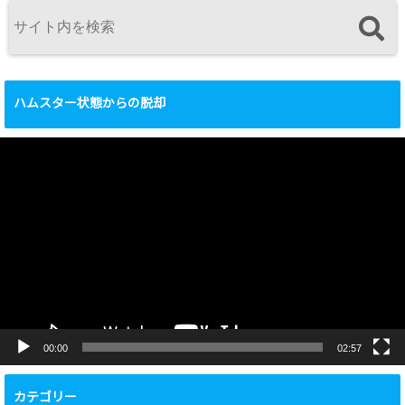
ハムスター状態からの脱却
動
画
プ
レ
ー
ヤ
ー
00:00
02:57
カテゴリー