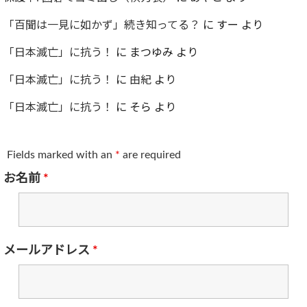
「百聞は一見に如かず」続き知ってる？
に
すー
より
「日本滅亡」に抗う！
に
まつゆみ
より
「日本滅亡」に抗う！
に
由紀
より
「日本滅亡」に抗う！
に
そら
より
Fields marked with an
*
are required
お名前
*
メールアドレス
*