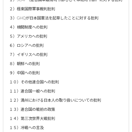
１）SCAP（連合国軍最高司令部もしくは総司令部）に対する批判
２）極東国際軍事裁判批判
３）GHQが日本国憲法を起草したことに対する批判
４）検閲制度への批判
５）アメリカへの批判
６）ロシアへの批判
７）イギリスへの批判
８）朝鮮への批判
９）中国への批判
１０）その他連合国への批判
１１）連合国一般への批判
１２）満州における日本人の取り扱いについての批判
１３）連合国の戦前の政策
１４）第三次世界大戦批判
１５）冷戦への言及