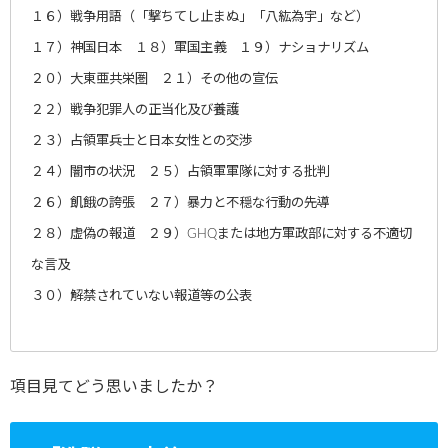
１６）戦争用語（「撃ちてし止まぬ」「八紘為宇」など）
１７）神国日本 １８）軍国主義 １９）ナショナリズム
２０）大東亜共栄圏 ２１）その他の宣伝
２２）戦争犯罪人の正当化及び養護
２３）占領軍兵士と日本女性との交渉
２４）闇市の状況 ２５）占領軍軍隊に対する批判
２６）飢餓の誇張 ２７）暴力と不穏な行動の先導
２８）虚偽の報道 ２９）GHQまたは地方軍政部に対する不適切
な言及
３０）解禁されていない報道等の公表
項目見てどう思いましたか？