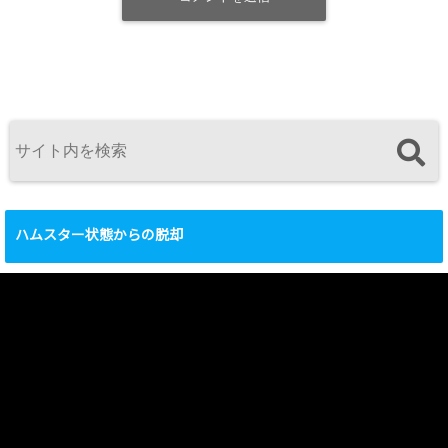
ハムスター状態からの脱却
動
画
プ
レ
ー
ヤ
ー