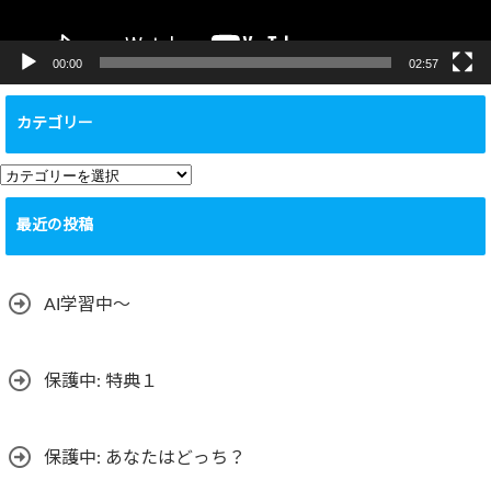
00:00
02:57
カテゴリー
カ
テ
最近の投稿
ゴ
リ
ー
AI学習中〜
保護中: 特典１
保護中: あなたはどっち？