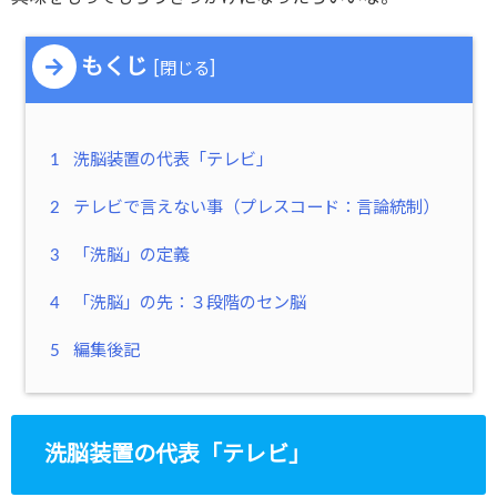
もくじ
[
]
閉じる
1
洗脳装置の代表「テレビ」
2
テレビで言えない事（プレスコード：言論統制）
3
「洗脳」の定義
4
「洗脳」の先：３段階のセン脳
5
編集後記
洗脳装置の代表「テレビ」