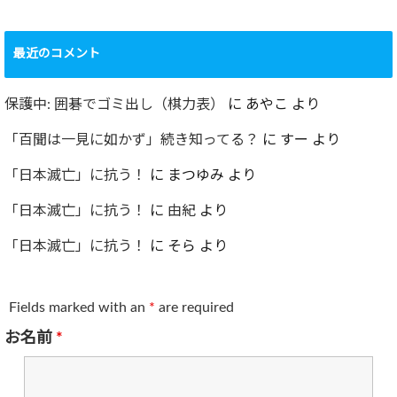
最近のコメント
保護中: 囲碁でゴミ出し（棋力表）
に
あやこ
より
「百聞は一見に如かず」続き知ってる？
に
すー
より
「日本滅亡」に抗う！
に
まつゆみ
より
「日本滅亡」に抗う！
に
由紀
より
「日本滅亡」に抗う！
に
そら
より
Fields marked with an
*
are required
お名前
*