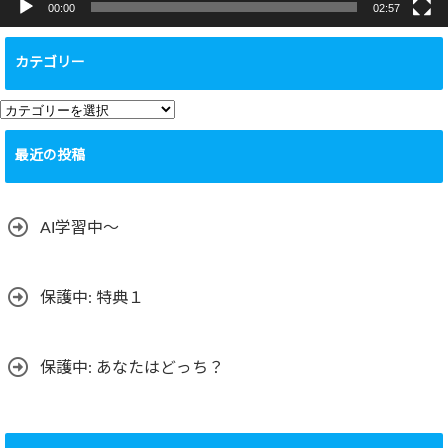
00:00
02:57
カテゴリー
カ
テ
最近の投稿
ゴ
リ
ー
AI学習中〜
保護中: 特典１
保護中: あなたはどっち？