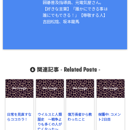
囲碁普及指導員、元電気屋さん。
【好きな言葉】「誰かにできる事は
誰にでもできる！」【尊敬する人】
吉田松陰、坂本龍馬
Related Posts
関連記事 -
-
日常を見直すな
ウイルスと人類
億万長者から教
保護中: コメン
らココカラ！
歴史 〜戦争よ
わったこと
ト2日目
りも多くの人が
亡くなった〜