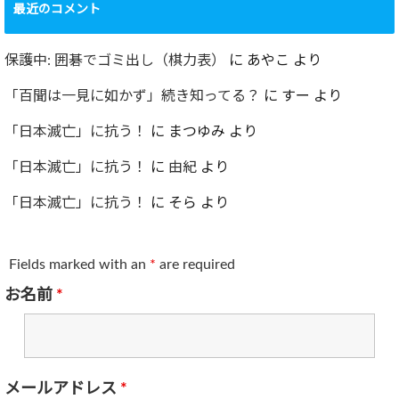
最近のコメント
保護中: 囲碁でゴミ出し（棋力表）
に
あやこ
より
「百聞は一見に如かず」続き知ってる？
に
すー
より
「日本滅亡」に抗う！
に
まつゆみ
より
「日本滅亡」に抗う！
に
由紀
より
「日本滅亡」に抗う！
に
そら
より
Fields marked with an
*
are required
お名前
*
メールアドレス
*