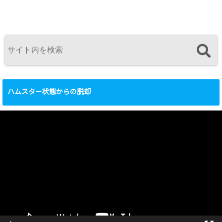
ハムスター状態からの脱却
動
画
プ
レ
ー
ヤ
ー