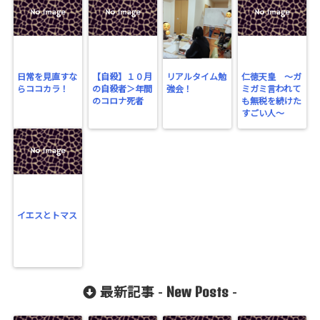
日常を見直すな
【自殺】１０月
リアルタイム勉
仁徳天皇 〜ガ
らココカラ！
の自殺者＞年間
強会！
ミガミ言われて
のコロナ死者
も無税を続けた
すごい人〜
イエスとトマス
New Posts
最新記事 -
-