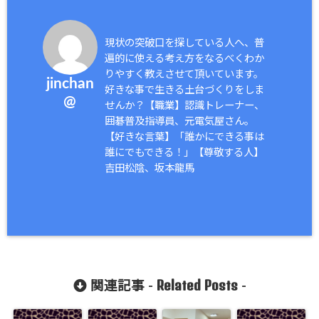
現状の突破口を探している人へ、普
遍的に使える考え方をなるべくわか
りやすく教えさせて頂いています。
jinchan
好きな事で生きる土台づくりをしま
@
せんか？【職業】認識トレーナー、
囲碁普及指導員、元電気屋さん。
【好きな言葉】「誰かにできる事は
誰にでもできる！」【尊敬する人】
吉田松陰、坂本龍馬
Related Posts
関連記事 -
-