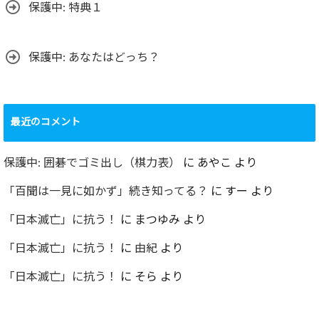
保護中: 特典１
保護中: あなたはどっち？
最近のコメント
保護中: 囲碁でゴミ出し（棋力表）
に
あやこ
より
「百聞は一見に如かず」続き知ってる？
に
すー
より
「日本滅亡」に抗う！
に
まつゆみ
より
「日本滅亡」に抗う！
に
由紀
より
「日本滅亡」に抗う！
に
そら
より