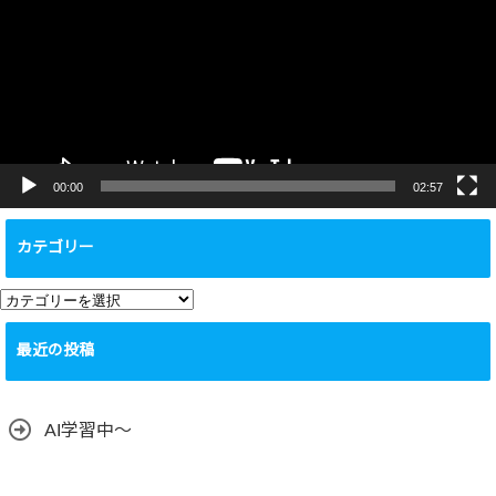
レ
ー
ヤ
ー
00:00
02:57
カテゴリー
カ
テ
最近の投稿
ゴ
リ
ー
AI学習中〜