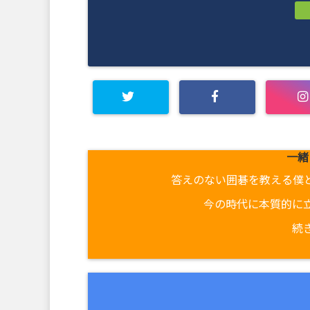
一緒
答えのない囲碁を教える僕
今の時代に本質的に
続