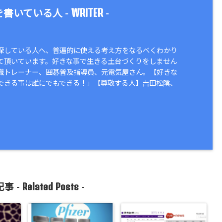
WRITER
書いている人 -
-
探している人へ、普遍的に使える考え方をなるべくわかり
て頂いています。好きな事で生きる土台づくりをしません
識トレーナー、囲碁普及指導員、元電気屋さん。【好きな
できる事は誰にでもできる！」【尊敬する人】吉田松陰、
Related Posts
事 -
-