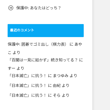
保護中: あなたはどっち？
最近のコメント
保護中: 囲碁でゴミ出し（棋力表）
に
あや
こ
より
「百聞は一見に如かず」続き知ってる？
に
すー
より
「日本滅亡」に抗う！
に
まつゆみ
より
「日本滅亡」に抗う！
に
由紀
より
「日本滅亡」に抗う！
に
そら
より