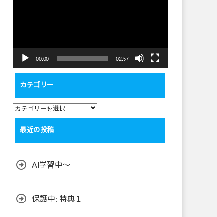
プ
レ
ー
ヤ
ー
00:00
02:57
カテゴリー
カ
テ
最近の投稿
ゴ
リ
ー
AI学習中〜
保護中: 特典１