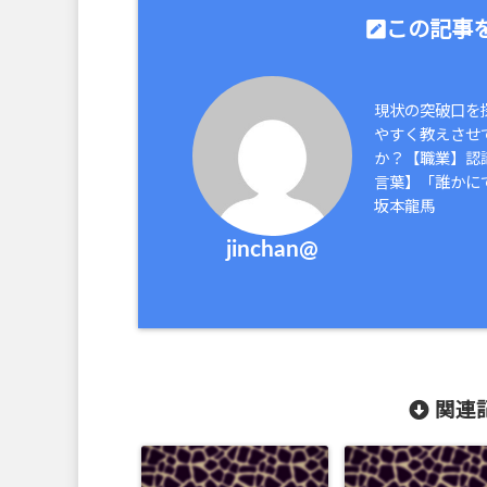
この記事を
現状の突破口を
やすく教えさせ
か？【職業】認
言葉】「誰かに
坂本龍馬
jinchan@
関連記