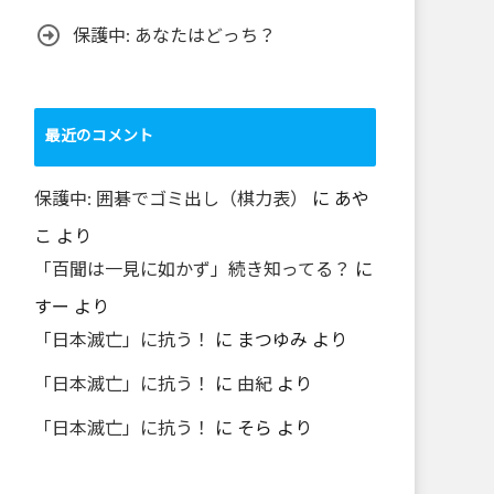
保護中: あなたはどっち？
最近のコメント
保護中: 囲碁でゴミ出し（棋力表）
に
あや
こ
より
「百聞は一見に如かず」続き知ってる？
に
すー
より
「日本滅亡」に抗う！
に
まつゆみ
より
「日本滅亡」に抗う！
に
由紀
より
「日本滅亡」に抗う！
に
そら
より