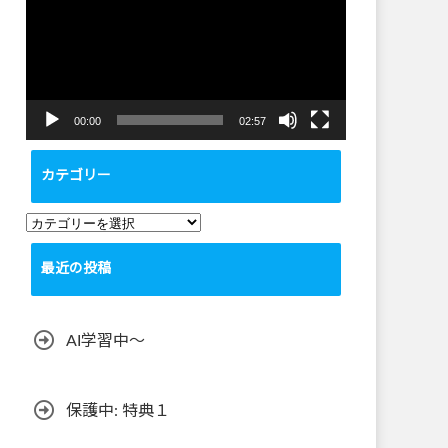
プ
レ
ー
ヤ
ー
00:00
02:57
カテゴリー
カ
テ
最近の投稿
ゴ
リ
ー
AI学習中〜
保護中: 特典１