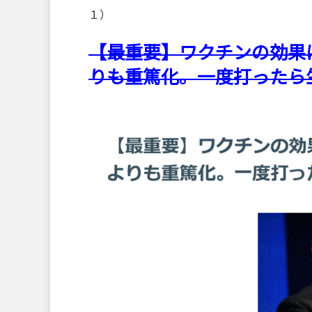
１）
【最重要】ワクチンの効果
りも重篤化。一度打ったら