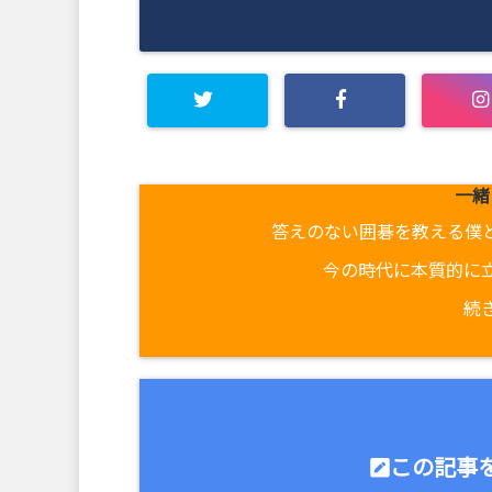
一緒
答えのない囲碁を教える僕
今の時代に本質的に
続
この記事を