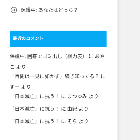
保護中: あなたはどっち？
最近のコメント
保護中: 囲碁でゴミ出し（棋力表）
に
あや
こ
より
「百聞は一見に如かず」続き知ってる？
に
すー
より
「日本滅亡」に抗う！
に
まつゆみ
より
「日本滅亡」に抗う！
に
由紀
より
「日本滅亡」に抗う！
に
そら
より