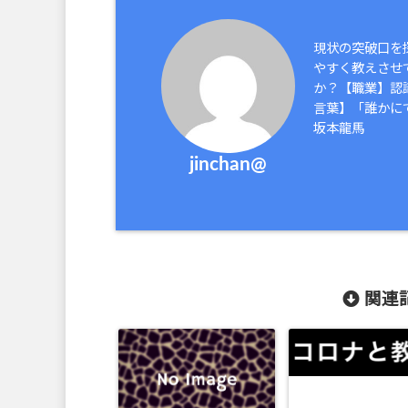
現状の突破口を
やすく教えさせ
か？【職業】認
言葉】「誰かに
坂本龍馬
jinchan@
関連記