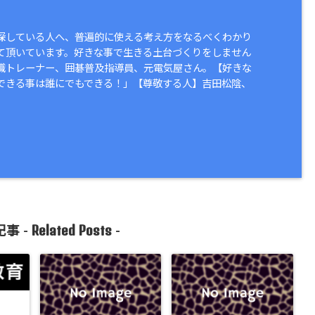
探している人へ、普遍的に使える考え方をなるべくわかり
て頂いています。好きな事で生きる土台づくりをしません
識トレーナー、囲碁普及指導員、元電気屋さん。【好きな
できる事は誰にでもできる！」【尊敬する人】吉田松陰、
Related Posts
事 -
-