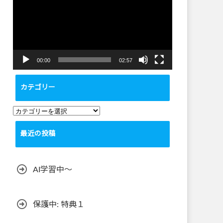
プ
レ
ー
ヤ
ー
00:00
02:57
カテゴリー
カ
テ
最近の投稿
ゴ
リ
ー
AI学習中〜
保護中: 特典１