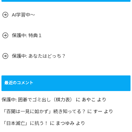
リ
ー
AI学習中〜
保護中: 特典１
保護中: あなたはどっち？
最近のコメント
保護中: 囲碁でゴミ出し（棋力表）
に
あやこ
より
「百聞は一見に如かず」続き知ってる？
に
すー
より
「日本滅亡」に抗う！
に
まつゆみ
より