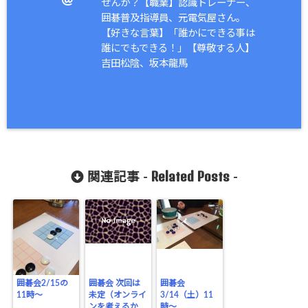
せんか？【職業】認識トレーナー、
囲碁普及指導員、元電気屋さん。
【好きな言葉】「誰かにできる事は
誰にでもできる！」【尊敬する人】
吉田松陰、坂本龍馬
Related Posts
関連記事 -
-
囲碁会2/15の
囲碁会 次回は
囲碁会
11時〜
未定（オンライ
3/14（土）11
ンを考えるか
時〜