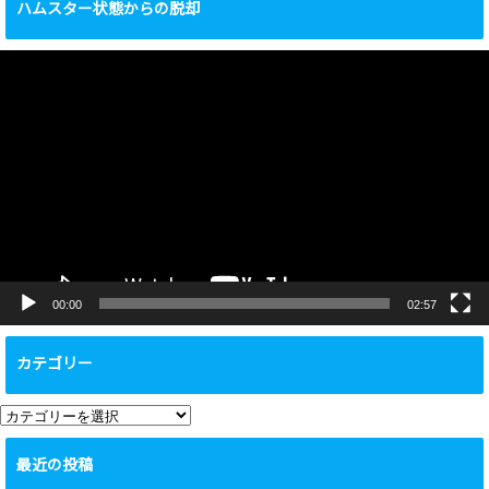
ハムスター状態からの脱却
動
画
プ
レ
ー
ヤ
ー
00:00
02:57
カテゴリー
カ
テ
最近の投稿
ゴ