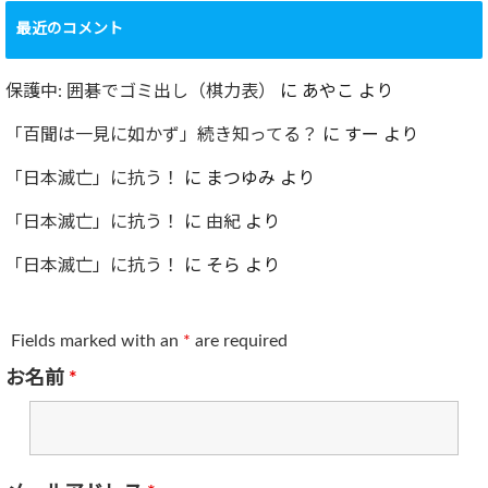
最近のコメント
保護中: 囲碁でゴミ出し（棋力表）
に
あやこ
より
「百聞は一見に如かず」続き知ってる？
に
すー
より
「日本滅亡」に抗う！
に
まつゆみ
より
「日本滅亡」に抗う！
に
由紀
より
「日本滅亡」に抗う！
に
そら
より
Fields marked with an
*
are required
お名前
*