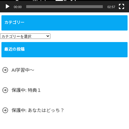
00:00
02:57
カテゴリー
カ
テ
最近の投稿
ゴ
リ
ー
AI学習中〜
保護中: 特典１
保護中: あなたはどっち？