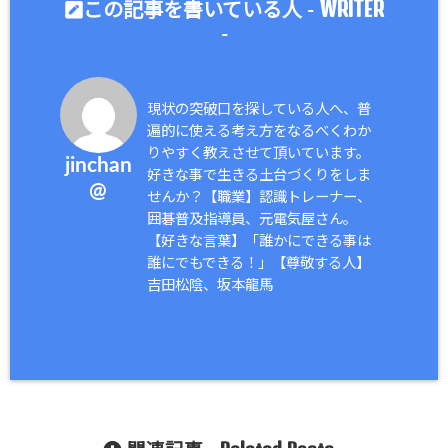
WRITER
この記事を書いている人 -
-
現状の突破口を探している人へ、普
遍的に使える考え方をなるべくわか
りやすく教えさせて頂いています。
jinchan
好きな事で生きる土台づくりをしま
@
せんか？【職業】認識トレーナー、
囲碁普及指導員、元電気屋さん。
【好きな言葉】「誰かにできる事は
誰にでもできる！」【尊敬する人】
吉田松陰、坂本龍馬