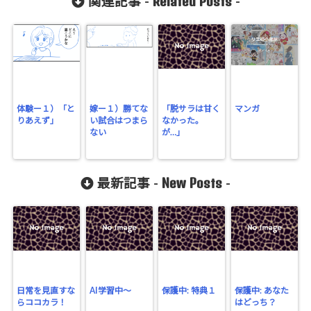
Related Posts
関連記事 -
-
体験ー１）「と
嫁ー１）勝てな
「脱サラは甘く
マンガ
りあえず」
い試合はつまら
なかった。
ない
が…」
New Posts
最新記事 -
-
日常を見直すな
AI学習中〜
保護中: 特典１
保護中: あなた
らココカラ！
はどっち？