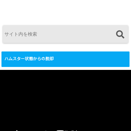
ハムスター状態からの脱却
動
画
プ
レ
ー
ヤ
ー