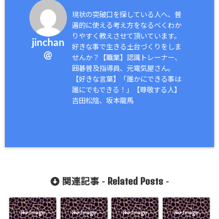
現状の突破口を探している人へ、普
遍的に使える考え方をなるべくわか
りやすく教えさせて頂いています。
jinchan
好きな事で生きる土台づくりをしま
@
せんか？【職業】認識トレーナー、
囲碁普及指導員、元電気屋さん。
【好きな言葉】「誰かにできる事は
誰にでもできる！」【尊敬する人】
吉田松陰、坂本龍馬
Related Posts
関連記事 -
-