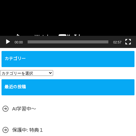
ー
ヤ
ー
00:00
02:57
カテゴリー
カ
テ
最近の投稿
ゴ
リ
ー
AI学習中〜
保護中: 特典１