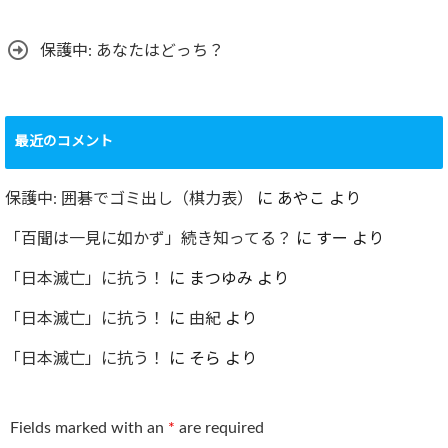
保護中: あなたはどっち？
最近のコメント
保護中: 囲碁でゴミ出し（棋力表）
に
あやこ
より
「百聞は一見に如かず」続き知ってる？
に
すー
より
「日本滅亡」に抗う！
に
まつゆみ
より
「日本滅亡」に抗う！
に
由紀
より
「日本滅亡」に抗う！
に
そら
より
Fields marked with an
*
are required