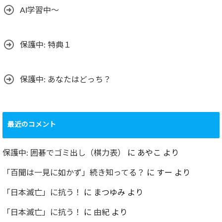
ー
AI学習中〜
保護中: 特典１
保護中: あなたはどっち？
最近のコメント
保護中: 囲碁でゴミ出し（棋力表）
に
あやこ
より
「百聞は一見に如かず」続き知ってる？
に
すー
より
「日本滅亡」に抗う！
に
まつゆみ
より
「日本滅亡」に抗う！
に
由紀
より