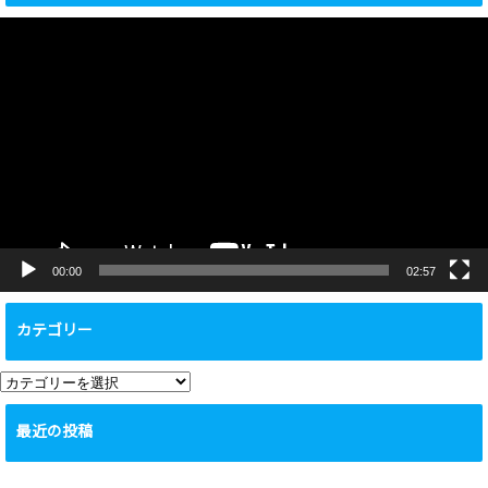
動
画
プ
レ
ー
ヤ
ー
00:00
02:57
カテゴリー
カ
テ
最近の投稿
ゴ
リ