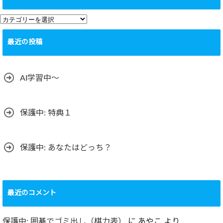
カ
テ
最近の投稿
ゴ
リ
ー
AI学習中〜
保護中: 特典１
保護中: あなたはどっち？
最近のコメント
保護中: 囲碁でゴミ出し（棋力表）
に
あやこ
より