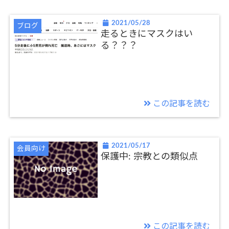
2021/05/28
ブログ
走るときにマスクはい
る？？？
この記事を読む
2021/05/17
会員向け
保護中: 宗教との類似点
この記事を読む