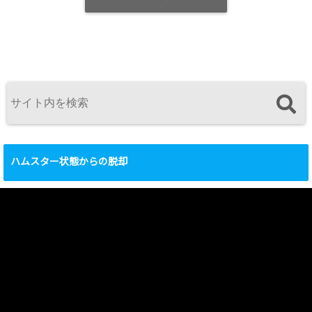
ハムスター状態からの脱却
動
画
プ
レ
ー
ヤ
ー