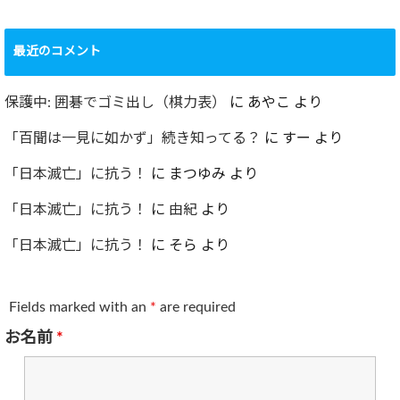
最近のコメント
保護中: 囲碁でゴミ出し（棋力表）
に
あやこ
より
「百聞は一見に如かず」続き知ってる？
に
すー
より
「日本滅亡」に抗う！
に
まつゆみ
より
「日本滅亡」に抗う！
に
由紀
より
「日本滅亡」に抗う！
に
そら
より
Fields marked with an
*
are required
お名前
*