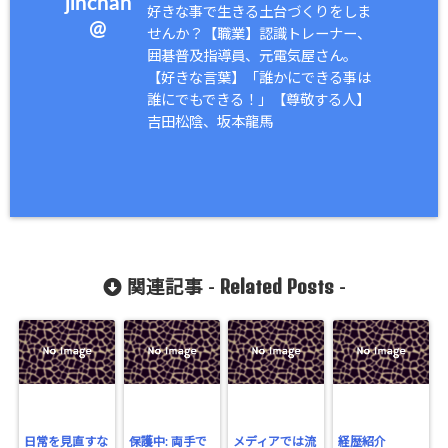
jinchan
好きな事で生きる土台づくりをしま
@
せんか？【職業】認識トレーナー、
囲碁普及指導員、元電気屋さん。
【好きな言葉】「誰かにできる事は
誰にでもできる！」【尊敬する人】
吉田松陰、坂本龍馬
Related Posts
関連記事 -
-
日常を見直すな
保護中: 両手で
メディアでは流
経歴紹介