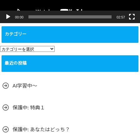
00:00
02:57
カテゴリー
カ
テ
最近の投稿
ゴ
リ
ー
AI学習中〜
保護中: 特典１
保護中: あなたはどっち？