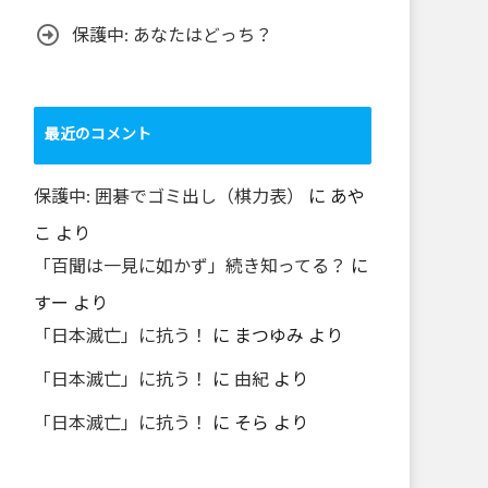
保護中: あなたはどっち？
最近のコメント
保護中: 囲碁でゴミ出し（棋力表）
に
あや
こ
より
「百聞は一見に如かず」続き知ってる？
に
すー
より
「日本滅亡」に抗う！
に
まつゆみ
より
「日本滅亡」に抗う！
に
由紀
より
「日本滅亡」に抗う！
に
そら
より