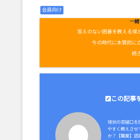
会員向け
一緒
答えのない囲碁を教える僕
今の時代に本質的に
続
この記事を
現状の突破口を
やすく教えさせ
か？【職業】認