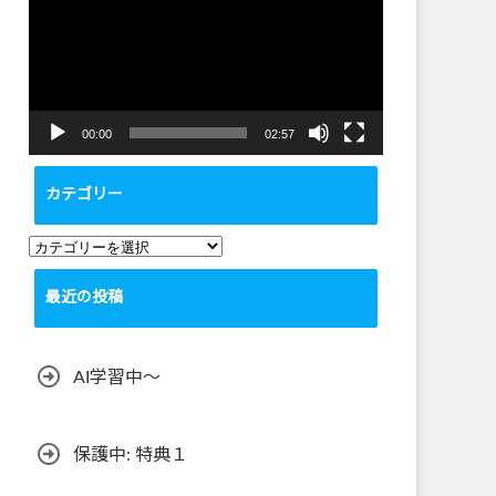
プ
レ
ー
ヤ
ー
00:00
02:57
カテゴリー
カ
テ
最近の投稿
ゴ
リ
ー
AI学習中〜
保護中: 特典１