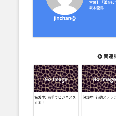
言葉】「誰かに
坂本龍馬
jinchan@
関連記
保護中: 両手でビジネスを
保護中: 行動ステッ
する！