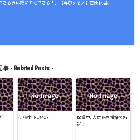
できる事は誰にでもできる！」【尊敬する人】吉田松陰、
Related Posts
事 -
-
プ
保護中: FUM03
保護中: 人間脳を棋譜で解
説！