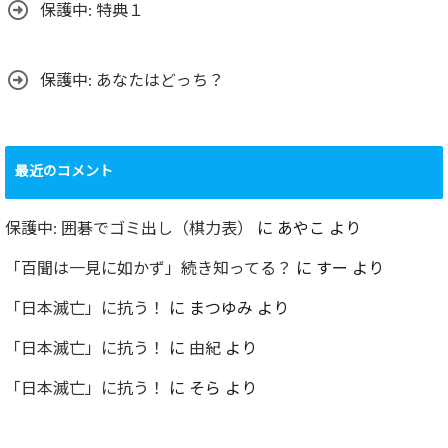
保護中: 特典１
保護中: あなたはどっち？
最近のコメント
保護中: 囲碁でゴミ出し（棋力表）
に
あやこ
より
「百聞は一見に如かず」続き知ってる？
に
すー
より
「日本滅亡」に抗う！
に
まつゆみ
より
「日本滅亡」に抗う！
に
由紀
より
「日本滅亡」に抗う！
に
そら
より