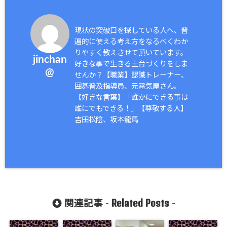
現状の突破口を探している人へ、普
遍的に使える考え方をなるべくわか
りやすく教えさせて頂いています。
jinchan
好きな事で生きる土台づくりをしま
@
せんか？【職業】認識トレーナー、
囲碁普及指導員、元電気屋さん。
【好きな言葉】「誰かにできる事は
誰にでもできる！」【尊敬する人】
吉田松陰、坂本龍馬
Related Posts
関連記事 -
-