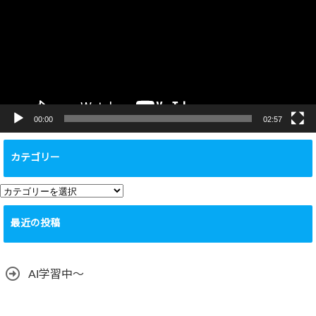
レ
ー
ヤ
ー
00:00
02:57
カテゴリー
カ
テ
最近の投稿
ゴ
リ
ー
AI学習中〜