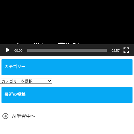
レ
ー
ヤ
ー
00:00
02:57
カテゴリー
カ
テ
最近の投稿
ゴ
リ
ー
AI学習中〜