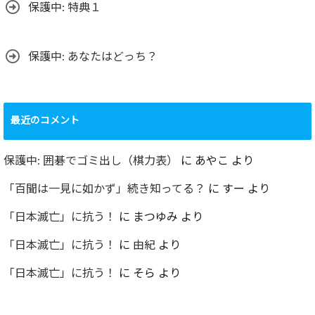
保護中: 特典１
保護中: あなたはどっち？
最近のコメント
保護中: 囲碁でゴミ出し（棋力表）
に
あやこ
より
「百聞は一見に如かず」続き知ってる？
に
すー
より
「日本滅亡」に抗う！
に
まつゆみ
より
「日本滅亡」に抗う！
に
由紀
より
「日本滅亡」に抗う！
に
そら
より