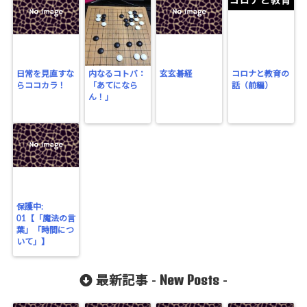
日常を見直すな
内なるコトバ：
玄玄碁経
コロナと教育の
らココカラ！
「あてになら
話（前編）
ん！」
保護中:
01【「魔法の言
葉」「時間につ
いて」】
New Posts
最新記事 -
-