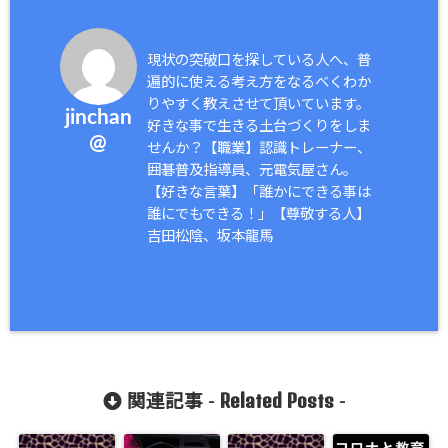
現状の突破口を探している人へ、普
遍的に使える考え方をなるべくわか
りやすく教えさせて頂いています。
jinchan
好きな事で生きる土台づくりをしま
@
せんか？【職業】認識トレーナー、
囲碁普及指導員、元電気屋さん。
【好きな言葉】「誰かにできる事は
誰にでもできる！」【尊敬する人】
吉田松陰、坂本龍馬
Related Posts
関連記事 -
-