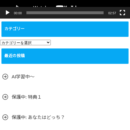
00:00
02:57
カテゴリー
カ
テ
最近の投稿
ゴ
リ
ー
AI学習中〜
保護中: 特典１
保護中: あなたはどっち？