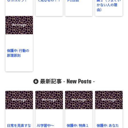
らココカラ！
て見るもの！？
ト2日目
画２（うまくい
かない人の理
由）
保護中: 行動の
原理原則
New Posts
最新記事 -
-
日常を見直すな
AI学習中〜
保護中: 特典１
保護中: あなた