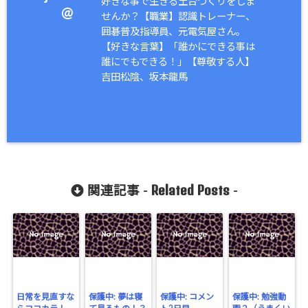
好きな事で生きる土台づくりをしま
@
せんか？【職業】認識トレーナー、
囲碁普及指導員、元電気屋さん。
【好きな言葉】「誰かにできる事は
誰にでもできる！」【尊敬する人】
吉田松陰、坂本龍馬
Related Posts
関連記事 -
-
日常を見直すな
保護中: 夢は寝
保護中: コメン
保護中: 勉強動