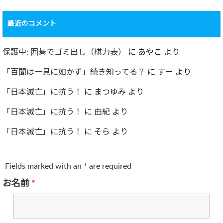
最近のコメント
保護中: 囲碁でゴミ出し（棋力表）
に
あやこ
より
「百聞は一見に如かず」続き知ってる？
に
すー
より
「日本滅亡」に抗う！
に
まつゆみ
より
「日本滅亡」に抗う！
に
由紀
より
「日本滅亡」に抗う！
に
そら
より
Fields marked with an
*
are required
お名前
*