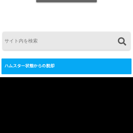
ハムスター状態からの脱却
動
画
プ
レ
ー
ヤ
ー