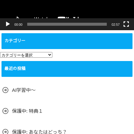
ー
00:00
02:57
カテゴリー
カ
テ
最近の投稿
ゴ
リ
ー
AI学習中〜
保護中: 特典１
保護中: あなたはどっち？