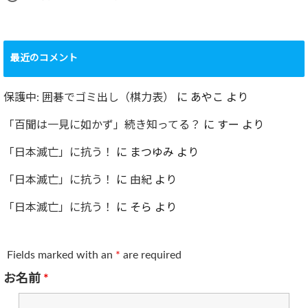
最近のコメント
保護中: 囲碁でゴミ出し（棋力表）
に
あやこ
より
「百聞は一見に如かず」続き知ってる？
に
すー
より
「日本滅亡」に抗う！
に
まつゆみ
より
「日本滅亡」に抗う！
に
由紀
より
「日本滅亡」に抗う！
に
そら
より
Fields marked with an
*
are required
お名前
*