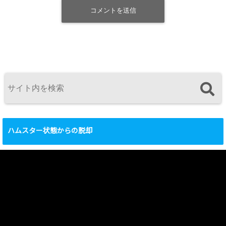
ハムスター状態からの脱却
動
画
プ
レ
ー
ヤ