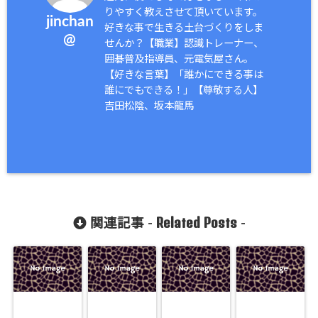
りやすく教えさせて頂いています。
jinchan
好きな事で生きる土台づくりをしま
@
せんか？【職業】認識トレーナー、
囲碁普及指導員、元電気屋さん。
【好きな言葉】「誰かにできる事は
誰にでもできる！」【尊敬する人】
吉田松陰、坂本龍馬
Related Posts
関連記事 -
-