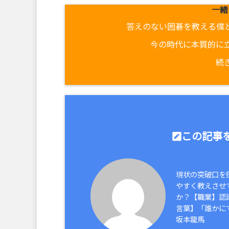
一緒
答えのない囲碁を教える僕
今の時代に本質的に
続
この記事を
現状の突破口を
やすく教えさせ
か？【職業】認
言葉】「誰かに
坂本龍馬