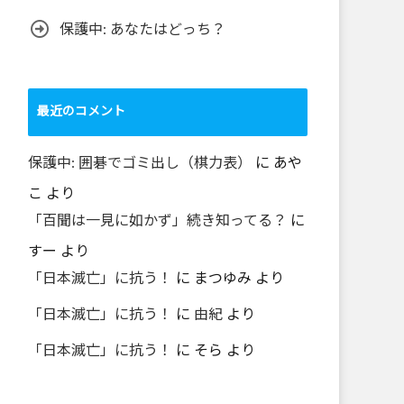
保護中: あなたはどっち？
最近のコメント
保護中: 囲碁でゴミ出し（棋力表）
に
あや
こ
より
「百聞は一見に如かず」続き知ってる？
に
すー
より
「日本滅亡」に抗う！
に
まつゆみ
より
「日本滅亡」に抗う！
に
由紀
より
「日本滅亡」に抗う！
に
そら
より