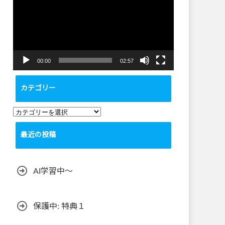
プ
レ
ー
ヤ
ー
00:00
02:57
カテゴリー
カ
テ
最近の投稿
ゴ
リ
ー
AI学習中〜
保護中: 特典１