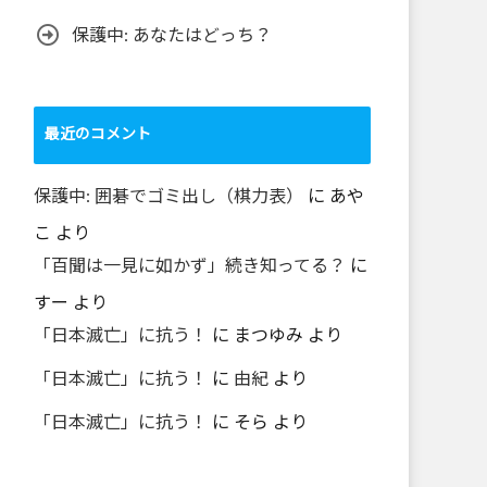
保護中: あなたはどっち？
最近のコメント
保護中: 囲碁でゴミ出し（棋力表）
に
あや
こ
より
「百聞は一見に如かず」続き知ってる？
に
すー
より
「日本滅亡」に抗う！
に
まつゆみ
より
「日本滅亡」に抗う！
に
由紀
より
「日本滅亡」に抗う！
に
そら
より