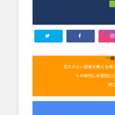
一緒
答えのない囲碁を教える僕
今の時代に本質的に
続