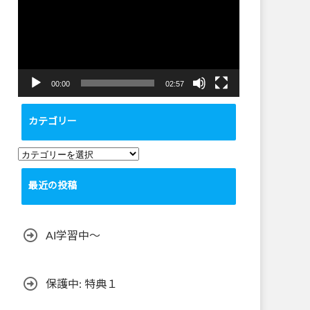
プ
レ
ー
ヤ
ー
00:00
02:57
カテゴリー
カ
テ
最近の投稿
ゴ
リ
ー
AI学習中〜
保護中: 特典１