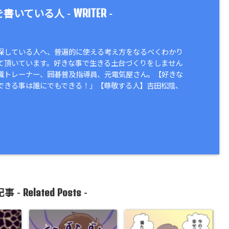
WRITER
書いている人 -
-
探している人へ、普遍的に使える考え方をなるべくわかり
て頂いています。好きな事で生きる土台づくりをしません
識トレーナー、囲碁普及指導員、元電気屋さん。【好きな
できる事は誰にでもできる！」【尊敬する人】吉田松陰、
Related Posts
事 -
-