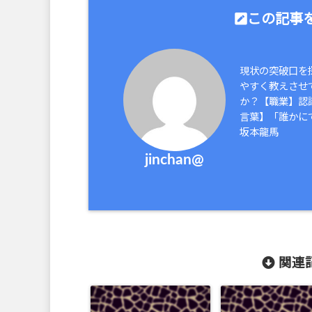
この記事を
現状の突破口を
やすく教えさせ
か？【職業】認
言葉】「誰かに
坂本龍馬
jinchan@
関連記