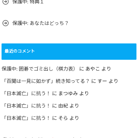
保護中: 特典１
保護中: あなたはどっち？
最近のコメント
保護中: 囲碁でゴミ出し（棋力表）
に
あやこ
より
「百聞は一見に如かず」続き知ってる？
に
すー
より
「日本滅亡」に抗う！
に
まつゆみ
より
「日本滅亡」に抗う！
に
由紀
より
「日本滅亡」に抗う！
に
そら
より