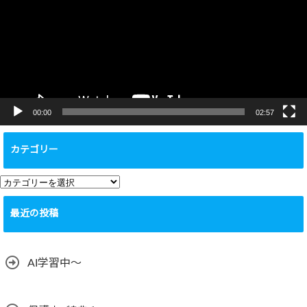
レ
ー
ヤ
ー
00:00
02:57
カテゴリー
カ
テ
最近の投稿
ゴ
リ
ー
AI学習中〜