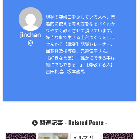
現状の突破口を探している人へ、普
遍的に使える考え方をなるべくわか
りやすく教えさせて頂いています。
jinchan
好きな事で生きる土台づくりをしま
@
せんか？【職業】認識トレーナー、
囲碁普及指導員、元電気屋さん。
【好きな言葉】「誰かにできる事は
誰にでもできる！」【尊敬する人】
吉田松陰、坂本龍馬
Related Posts
関連記事 -
-