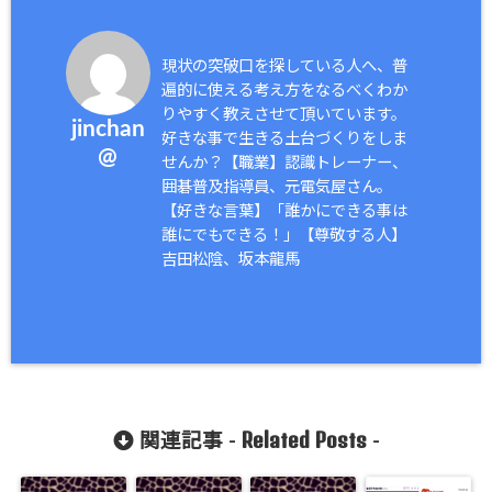
現状の突破口を探している人へ、普
遍的に使える考え方をなるべくわか
りやすく教えさせて頂いています。
jinchan
好きな事で生きる土台づくりをしま
@
せんか？【職業】認識トレーナー、
囲碁普及指導員、元電気屋さん。
【好きな言葉】「誰かにできる事は
誰にでもできる！」【尊敬する人】
吉田松陰、坂本龍馬
Related Posts
関連記事 -
-