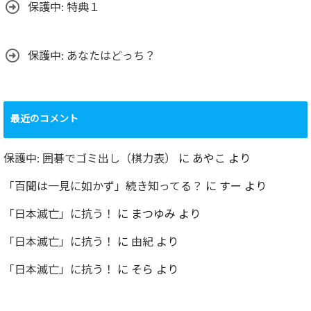
保護中: 特典１
保護中: あなたはどっち？
最近のコメント
保護中: 囲碁でゴミ出し（棋力表）
に
あやこ
より
「百聞は一見に如かず」続き知ってる？
に
すー
より
「日本滅亡」に抗う！
に
まつゆみ
より
「日本滅亡」に抗う！
に
由紀
より
「日本滅亡」に抗う！
に
そら
より