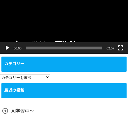
レ
ー
ヤ
ー
00:00
02:57
カテゴリー
カ
テ
最近の投稿
ゴ
リ
ー
AI学習中〜