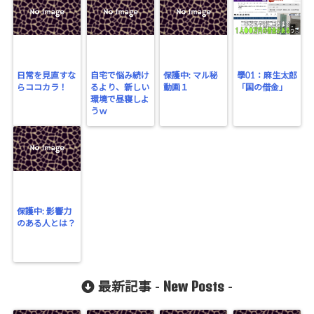
日常を見直すな
自宅で悩み続け
保護中: マル秘
學01：麻生太郎
らココカラ！
るより、新しい
動画１
「国の借金」
環境で昼寝しよ
うｗ
保護中: 影響力
のある人とは？
New Posts
最新記事 -
-