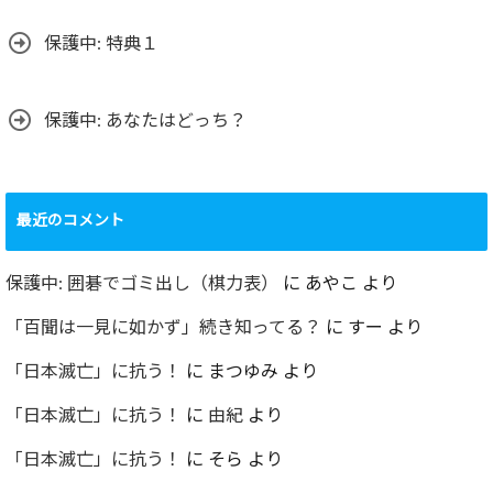
保護中: 特典１
保護中: あなたはどっち？
最近のコメント
保護中: 囲碁でゴミ出し（棋力表）
に
あやこ
より
「百聞は一見に如かず」続き知ってる？
に
すー
より
「日本滅亡」に抗う！
に
まつゆみ
より
「日本滅亡」に抗う！
に
由紀
より
「日本滅亡」に抗う！
に
そら
より