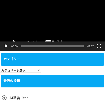
画
プ
レ
ー
ヤ
ー
00:00
02:57
カテゴリー
カ
テ
最近の投稿
ゴ
リ
ー
AI学習中〜