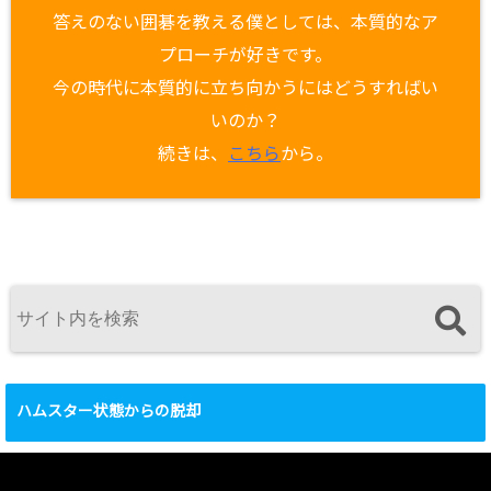
答えのない囲碁を教える僕としては、本質的なア
プローチが好きです。
今の時代に本質的に立ち向かうにはどうすればい
いのか？
続きは、
こちら
から。
ハムスター状態からの脱却
動