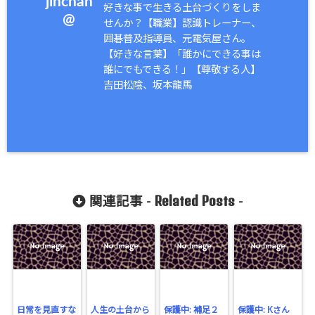
jinchan
好きな事で生きる土台づくりをしま
@
せんか？【職業】認識トレーナー、
囲碁普及指導員、元電気屋さん。
【好きな言葉】「誰かにできる事は
誰にでもできる！」【尊敬する人】
吉田松陰、坂本龍馬
Related Posts
関連記事 -
-
日常を見直すな
人生の土台から
保護中: 補足２
保護中: Kさん