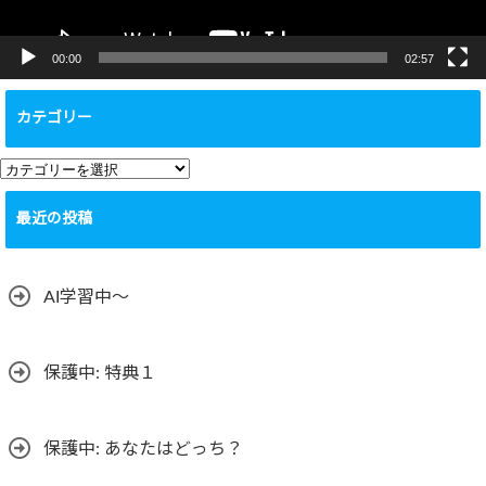
00:00
02:57
カテゴリー
カ
テ
最近の投稿
ゴ
リ
ー
AI学習中〜
保護中: 特典１
保護中: あなたはどっち？