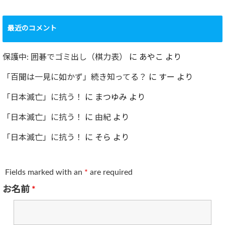
最近のコメント
保護中: 囲碁でゴミ出し（棋力表）
に
あやこ
より
「百聞は一見に如かず」続き知ってる？
に
すー
より
「日本滅亡」に抗う！
に
まつゆみ
より
「日本滅亡」に抗う！
に
由紀
より
「日本滅亡」に抗う！
に
そら
より
Fields marked with an
*
are required
お名前
*