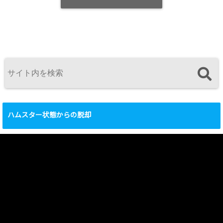
ハムスター状態からの脱却
動
画
プ
レ
ー
ヤ
ー